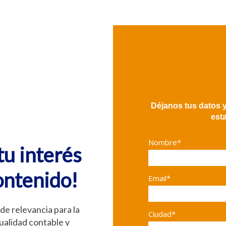
Déjanos tus datos 
est
Nombre*
tu interés
ontenido!
Email*
de relevancia para la
Ciudad*
tualidad contable y