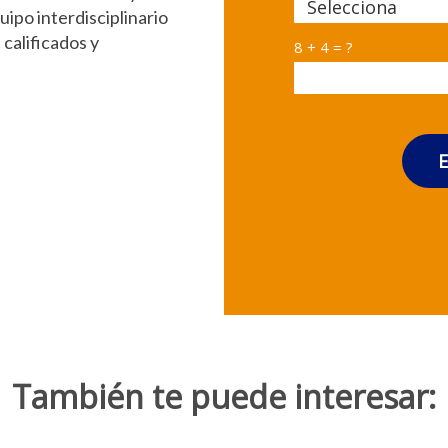
uipo interdisciplinario
calificados y
8 + 4 = ?
E
También te puede interesar: